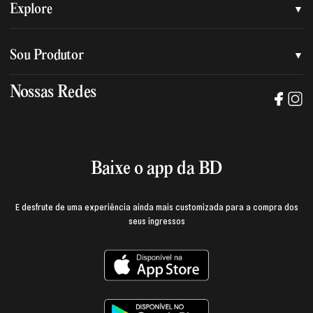
Quem somos
Explore
Nossa nova marca
Assessoria de imprensa
Sou Produtor
Nossas lojas
Trabalhe na BD
Nossas Redes
Manual de mídia e da marca BD
Política de privacidade
Baixe o App
Login e página do produtor
Termos de uso
Baixe o app da BD
E desfrute de uma experiência ainda mais customizada para a compra dos
seus ingressos