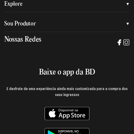
Quem somos
Explore
Nossa nova marca
Assessoria de imprensa
Sou Produtor
Nossas lojas
Trabalhe na BD
Nossas Redes
Manual de mídia e da marca BD
Política de privacidade
Baixe o App
Login e página do produtor
Termos de uso
Baixe o app da BD
E desfrute de uma experiência ainda mais customizada para a compra dos
seus ingressos