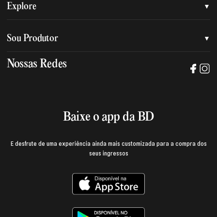
Quem somos
Explore
Nossa nova marca
Assessoria de imprensa
Sou Produtor
Nossas lojas
Trabalhe na BD
Nossas Redes
Manual de mídia e da marca BD
Política de privacidade
Baixe o App
Login e página do produtor
Termos de uso
Baixe o app da BD
E desfrute de uma experiência ainda mais customizada para a compra dos
seus ingressos