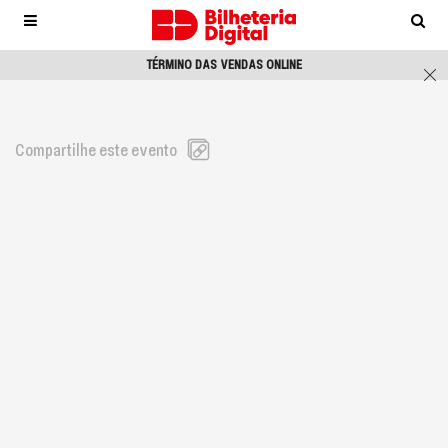
Observação:
este
site
TÉRMINO DAS VENDAS ONLINE
inclui
um
sistema
de
Compartilhe este evento
acessibilidade.