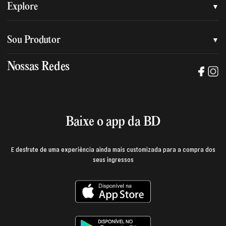
Quem somos
Explore
Nossa nova marca
Assessoria de imprensa
Sou Produtor
Nossas lojas
Trabalhe na BD
Nossas Redes
Manual de mídia e da marca BD
Política de privacidade
Baixe o App
Login e página do produtor
Termos de uso
Baixe o app da BD
E desfrute de uma experiência ainda mais customizada para a compra dos
seus ingressos