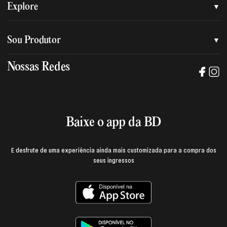
Quem somos
Explore
Nossa nova marca
Assessoria de imprensa
Sou Produtor
Nossas lojas
Trabalhe na BD
Nossas Redes
Manual de mídia e da marca BD
Política de privacidade
Baixe o App
Login e página do produtor
Termos de uso
Baixe o app da BD
E desfrute de uma experiência ainda mais customizada para a compra dos
seus ingressos