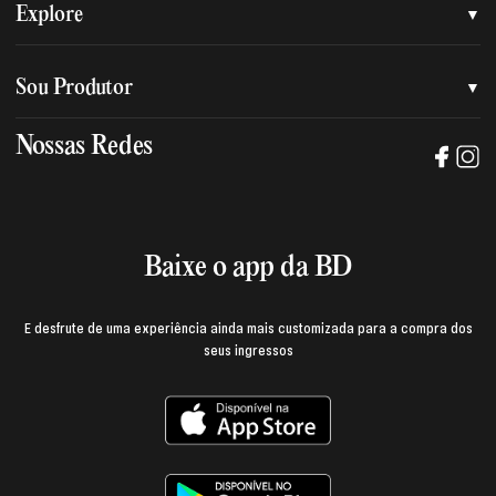
Quem somos
Explore
Nossa nova marca
Assessoria de imprensa
Sou Produtor
Nossas lojas
Trabalhe na BD
Nossas Redes
Manual de mídia e da marca BD
Política de privacidade
Baixe o App
Login e página do produtor
Termos de uso
Baixe o app da BD
E desfrute de uma experiência ainda mais customizada para a compra dos
seus ingressos