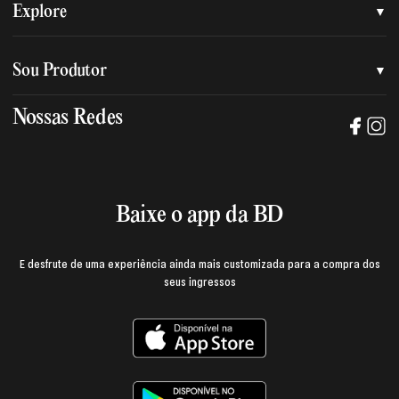
Quem somos
Explore
Nossa nova marca
Assessoria de imprensa
Sou Produtor
Nossas lojas
Trabalhe na BD
Nossas Redes
Manual de mídia e da marca BD
Política de privacidade
Baixe o App
Login e página do produtor
Termos de uso
Baixe o app da BD
E desfrute de uma experiência ainda mais customizada para a compra dos
seus ingressos