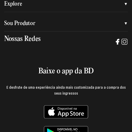
Quem somos
Explore
Nossa nova marca
Assessoria de imprensa
Sou Produtor
Nossas lojas
Trabalhe na BD
Nossas Redes
Manual de mídia e da marca BD
Política de privacidade
Baixe o App
Login e página do produtor
Termos de uso
Baixe o app da BD
E desfrute de uma experiência ainda mais customizada para a compra dos
seus ingressos