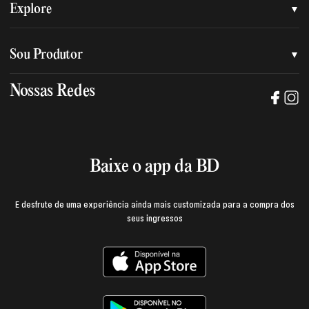
Quem somos
Explore
Nossa nova marca
Assessoria de imprensa
Sou Produtor
Nossas lojas
Trabalhe na BD
Nossas Redes
Manual de mídia e da marca BD
Política de privacidade
Baixe o App
Login e página do produtor
Termos de uso
Baixe o app da BD
E desfrute de uma experiência ainda mais customizada para a compra dos
seus ingressos