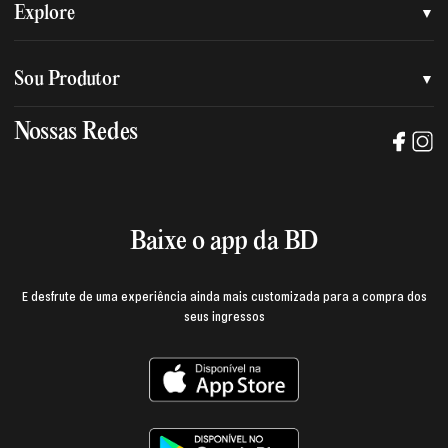
Quem somos
Explore
Nossa nova marca
Assessoria de imprensa
Sou Produtor
Nossas lojas
Trabalhe na BD
Nossas Redes
Manual de mídia e da marca BD
Política de privacidade
Baixe o App
Login e página do produtor
Termos de uso
Baixe o app da BD
E desfrute de uma experiência ainda mais customizada para a compra dos
seus ingressos