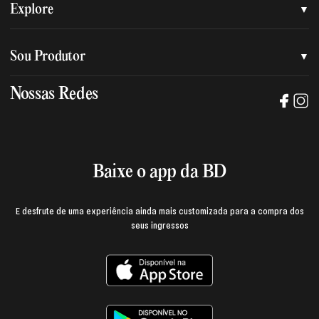
Quem somos
Explore
Nossa nova marca
Assessoria de imprensa
Sou Produtor
Nossas lojas
Trabalhe na BD
Nossas Redes
Manual de mídia e da marca BD
Política de privacidade
Baixe o App
Login e página do produtor
Termos de uso
Baixe o app da BD
E desfrute de uma experiência ainda mais customizada para a compra dos
seus ingressos