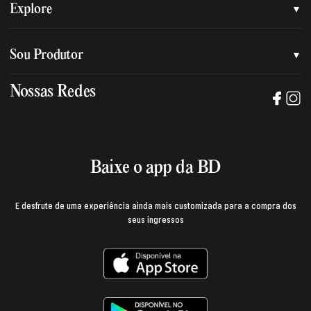
Quem somos
Explore
Nossa nova marca
Assessoria de imprensa
Sou Produtor
Nossas lojas
Trabalhe na BD
Nossas Redes
Manual de mídia e da marca BD
Política de privacidade
Baixe o App
Login e página do produtor
Termos de uso
Baixe o app da BD
E desfrute de uma experiência ainda mais customizada para a compra dos
seus ingressos