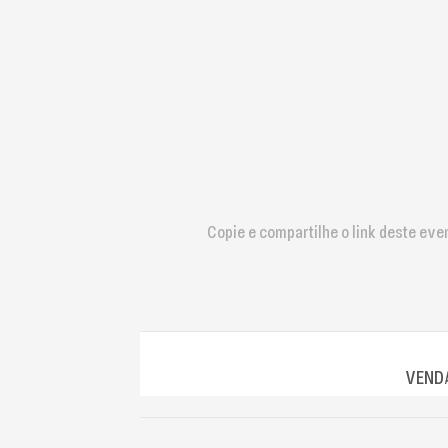
que
usam
um
leitor
de
tela;
Pressione
Control-
F10
para
abrir
Copie e compartilhe o link deste eve
um
menu
de
acessibilidade.
VENDA