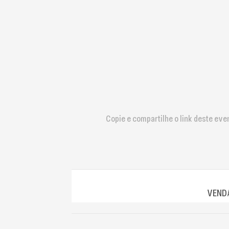
que
usam
um
leitor
de
tela;
Pressione
Control-
F10
para
abrir
Copie e compartilhe o link deste eve
um
menu
de
acessibilidade.
VENDA