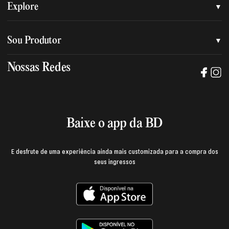
Quem somos
Explore
Nossa nova marca
Assessoria de imprensa
Sou Produtor
Nossas lojas
Trabalhe na BD
Nossas Redes
Manual de mídia e da marca BD
Política de privacidade
Baixe o App
Login e página do produtor
Termos de uso
Baixe o app da BD
E desfrute de uma experiência ainda mais customizada para a compra dos
seus ingressos