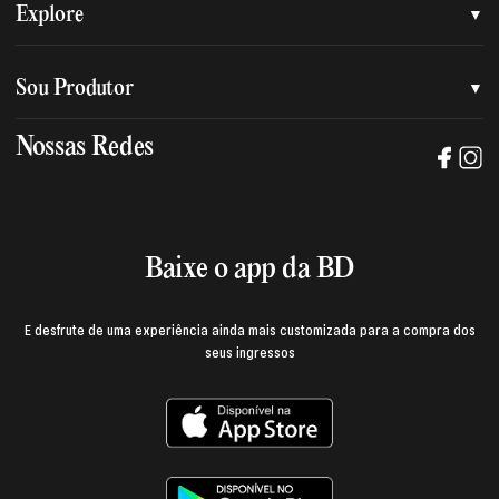
Quem somos
Explore
Nossa nova marca
Assessoria de imprensa
Sou Produtor
Nossas lojas
Trabalhe na BD
Nossas Redes
Manual de mídia e da marca BD
Política de privacidade
Baixe o App
Login e página do produtor
Termos de uso
Baixe o app da BD
E desfrute de uma experiência ainda mais customizada para a compra dos
seus ingressos