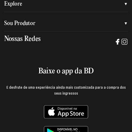
Quem somos
Explore
Nossa nova marca
Assessoria de imprensa
Sou Produtor
Nossas lojas
Trabalhe na BD
Nossas Redes
Manual de mídia e da marca BD
Política de privacidade
Baixe o App
Login e página do produtor
Termos de uso
Baixe o app da BD
E desfrute de uma experiência ainda mais customizada para a compra dos
seus ingressos