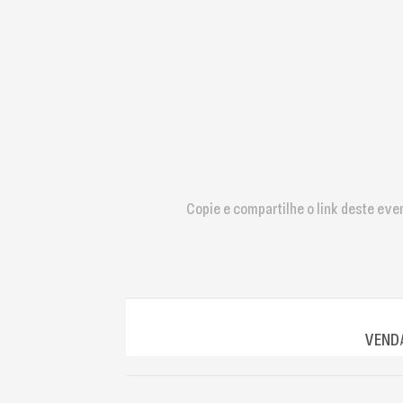
que
usam
um
leitor
de
tela;
Pressione
Control-
F10
para
abrir
Copie e compartilhe o link deste eve
um
menu
de
acessibilidade.
VENDA