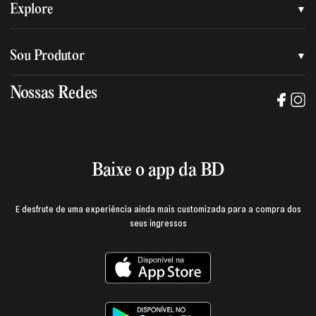
Quem somos
Explore
Nossa nova marca
Assessoria de imprensa
Sou Produtor
Nossas lojas
Trabalhe na BD
Nossas Redes
Manual de mídia e da marca BD
Política de privacidade
Baixe o App
Login e página do produtor
Termos de uso
Baixe o app da BD
E desfrute de uma experiência ainda mais customizada para a compra dos
seus ingressos