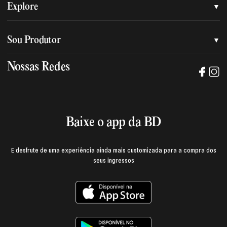
Quem somos
Explore
Nossa nova marca
Assessoria de imprensa
Sou Produtor
Nossas lojas
Trabalhe na BD
Nossas Redes
Manual de mídia e da marca BD
Política de privacidade
Baixe o App
Login e página do produtor
Termos de uso
Baixe o app da BD
E desfrute de uma experiência ainda mais customizada para a compra dos
seus ingressos