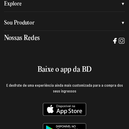
Quem somos
Explore
Nossa nova marca
Assessoria de imprensa
Sou Produtor
Nossas lojas
Trabalhe na BD
Nossas Redes
Manual de mídia e da marca BD
Política de privacidade
Baixe o App
Login e página do produtor
Termos de uso
Baixe o app da BD
E desfrute de uma experiência ainda mais customizada para a compra dos
seus ingressos