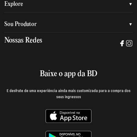
Quem somos
Explore
Nossa nova marca
Assessoria de imprensa
Sou Produtor
Nossas lojas
Trabalhe na BD
Nossas Redes
Manual de mídia e da marca BD
Política de privacidade
Baixe o App
Login e página do produtor
Termos de uso
Baixe o app da BD
E desfrute de uma experiência ainda mais customizada para a compra dos
seus ingressos