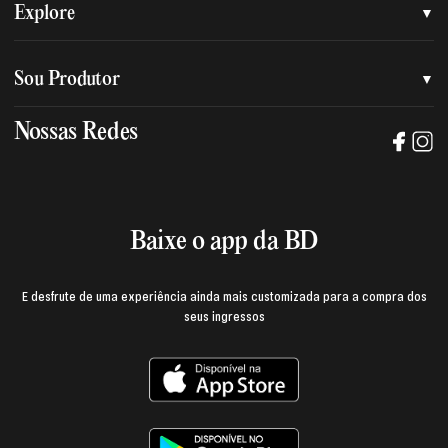
Quem somos
Explore
Nossa nova marca
Assessoria de imprensa
Sou Produtor
Nossas lojas
Trabalhe na BD
Nossas Redes
Manual de mídia e da marca BD
Política de privacidade
Baixe o App
Login e página do produtor
Termos de uso
Baixe o app da BD
E desfrute de uma experiência ainda mais customizada para a compra dos
seus ingressos