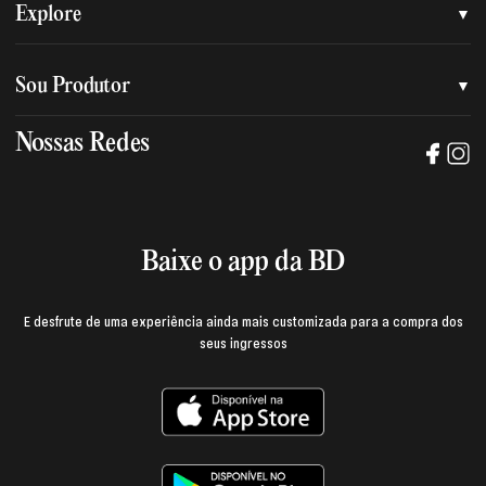
Quem somos
Explore
Nossa nova marca
Assessoria de imprensa
Sou Produtor
Nossas lojas
Trabalhe na BD
Nossas Redes
Manual de mídia e da marca BD
Política de privacidade
Baixe o App
Login e página do produtor
Termos de uso
Baixe o app da BD
E desfrute de uma experiência ainda mais customizada para a compra dos
seus ingressos