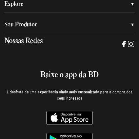
Quem somos
Explore
Nossa nova marca
Assessoria de imprensa
Sou Produtor
Nossas lojas
Trabalhe na BD
Nossas Redes
Manual de mídia e da marca BD
Política de privacidade
Baixe o App
Login e página do produtor
Termos de uso
Baixe o app da BD
E desfrute de uma experiência ainda mais customizada para a compra dos
seus ingressos