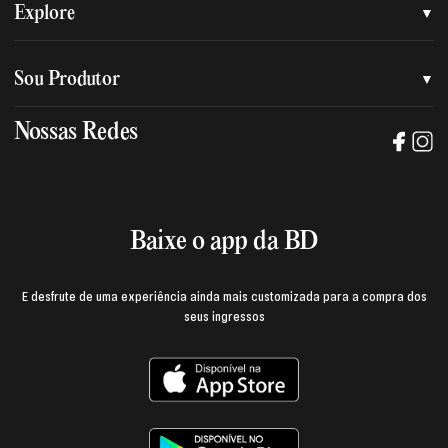
Quem somos
Explore
Nossa nova marca
Assessoria de imprensa
Sou Produtor
Nossas lojas
Trabalhe na BD
Nossas Redes
Manual de mídia e da marca BD
Política de privacidade
Baixe o App
Login e página do produtor
Termos de uso
Baixe o app da BD
E desfrute de uma experiência ainda mais customizada para a compra dos
seus ingressos