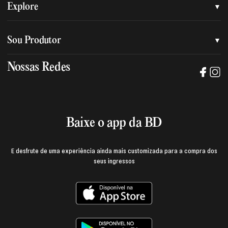
Quem somos
Explore
Nossa nova marca
Assessoria de imprensa
Sou Produtor
Nossas lojas
Trabalhe na BD
Nossas Redes
Manual de mídia e da marca BD
Política de privacidade
Baixe o App
Login e página do produtor
Termos de uso
Baixe o app da BD
E desfrute de uma experiência ainda mais customizada para a compra dos
seus ingressos