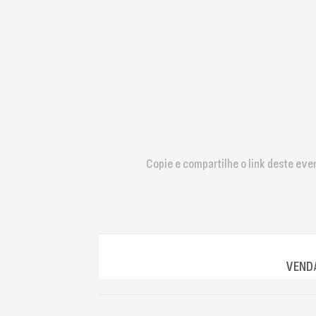
que
usam
um
leitor
de
tela;
Pressione
Control-
F10
para
abrir
Copie e compartilhe o link deste eve
um
menu
de
acessibilidade.
VENDA