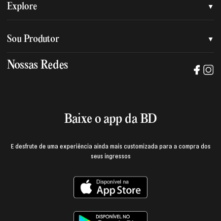
Quem somos
Explore
Nossa nova marca
Assessoria de imprensa
Sou Produtor
Nossas lojas
Trabalhe na BD
Nossas Redes
Manual de mídia e da marca BD
Política de privacidade
Baixe o App
Login e página do produtor
Termos de uso
Baixe o app da BD
E desfrute de uma experiência ainda mais customizada para a compra dos
seus ingressos