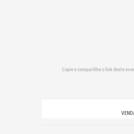
que
usam
um
leitor
de
tela;
Pressione
Control-
F10
para
abrir
Copie e compartilhe o link deste eve
um
menu
de
acessibilidade.
VENDA