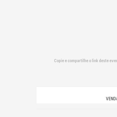
que
usam
um
leitor
de
tela;
Pressione
Control-
F10
para
abrir
Copie e compartilhe o link deste eve
um
menu
de
acessibilidade.
VENDA