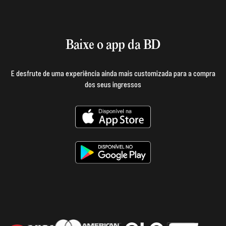
Baixe o App
Login e página do produtor
Termos de uso
Baixe o app da BD
E desfrute de uma experiência ainda mais customizada para a compra
dos seus ingressos