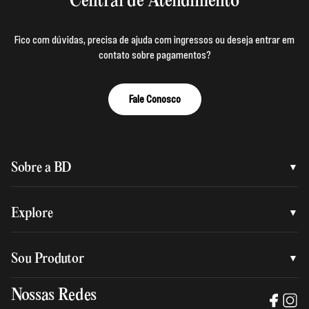
Central de Atendimento
Fico com dúvidas, precisa de ajuda com ingressos ou deseja entrar em
contato sobre pagamentos?
Fale Conosco
Sobre a BD
Quem somos
Explore
Nossa nova marca
Assessoria de imprensa
Sou Produtor
Nossas lojas
Trabalhe na BD
Nossas Redes
Manual de mídia e da marca BD
Política de privacidade