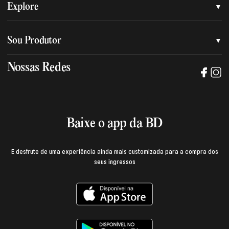
Quem somos
Explore
Nossa nova marca
Assessoria de imprensa
Sou Produtor
Nossas lojas
Trabalhe na BD
Nossas Redes
Manual de mídia e da marca BD
Política de privacidade
Baixe o App
Login e página do produtor
Termos de uso
Baixe o app da BD
E desfrute de uma experiência ainda mais customizada para a compra dos
seus ingressos