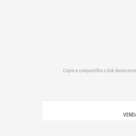
que
usam
um
leitor
de
tela;
Pressione
Control-
F10
para
abrir
Copie e compartilhe o link deste eve
um
menu
de
acessibilidade.
VENDA