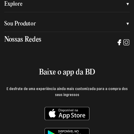
Quem somos
Explore
Nossa nova marca
Assessoria de imprensa
Sou Produtor
Nossas lojas
Trabalhe na BD
Nossas Redes
Manual de mídia e da marca BD
Política de privacidade
Baixe o App
Login e página do produtor
Termos de uso
Baixe o app da BD
E desfrute de uma experiência ainda mais customizada para a compra dos
seus ingressos