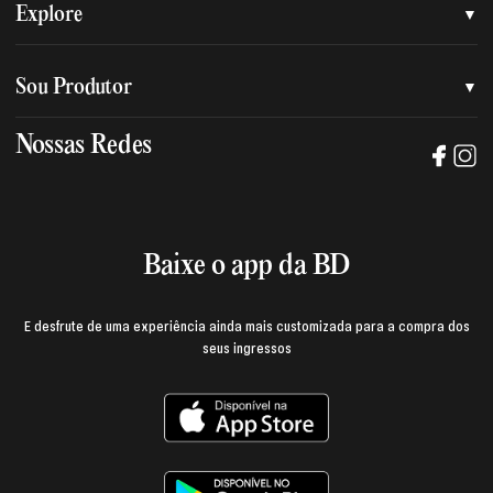
Quem somos
Explore
Nossa nova marca
Assessoria de imprensa
Sou Produtor
Nossas lojas
Trabalhe na BD
Nossas Redes
Manual de mídia e da marca BD
Política de privacidade
Baixe o App
Login e página do produtor
Termos de uso
Baixe o app da BD
E desfrute de uma experiência ainda mais customizada para a compra dos
seus ingressos