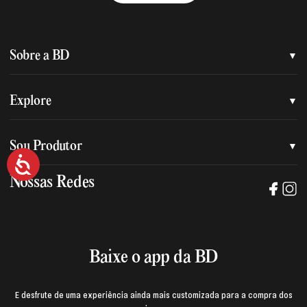
Sobre a BD
Quem somos
Explore
Nossa nova marca
Assessoria de imprensa
Sou Produtor
Nossas lojas
Acessibilidade
Trabalhe na BD
Nossas Redes
Manual de mídia e da marca BD
Política de privacidade
Baixe o App
Login e página do produtor
Termos de uso
Baixe o app da BD
E desfrute de uma experiência ainda mais customizada para a compra dos