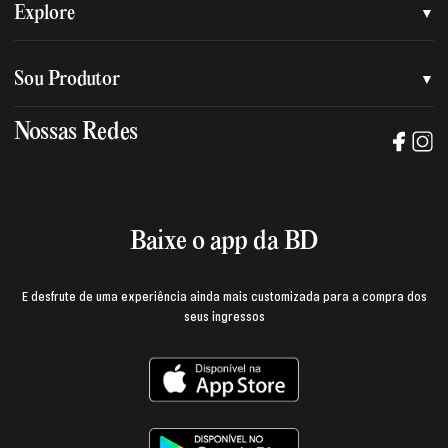
Quem somos
Explore
Nossa nova marca
Assessoria de imprensa
Sou Produtor
Nossas lojas
Trabalhe na BD
Nossas Redes
Manual de mídia e da marca BD
Política de privacidade
Baixe o App
Login e página do produtor
Termos de uso
Baixe o app da BD
E desfrute de uma experiência ainda mais customizada para a compra dos
seus ingressos