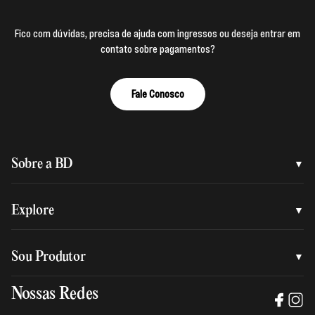
Fico com dúvidas, precisa de ajuda com ingressos ou deseja entrar em
contato sobre pagamentos?
Fale Conosco
Sobre a BD
Quem somos
Explore
Nossa nova marca
Assessoria de imprensa
Sou Produtor
Nossas lojas
Trabalhe na BD
Nossas Redes
Manual de mídia e da marca BD
Política de privacidade
Baixe o App