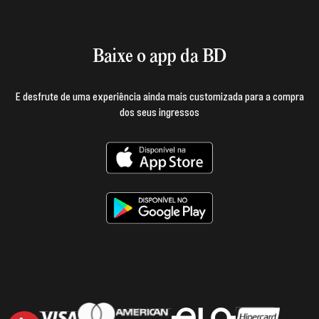
Login e página do produtor
Termos de uso
Baixe o app da BD
E desfrute de uma experiência ainda mais customizada para a compra
dos seus ingressos