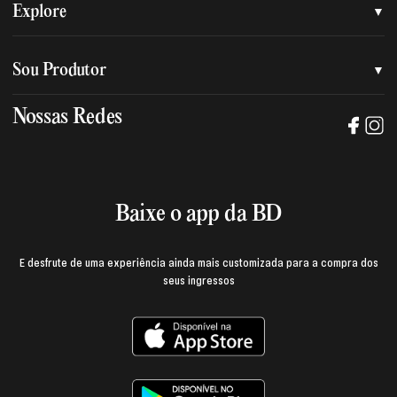
Quem somos
Explore
Nossa nova marca
Assessoria de imprensa
Sou Produtor
Nossas lojas
Trabalhe na BD
Nossas Redes
Manual de mídia e da marca BD
Política de privacidade
Baixe o App
Login e página do produtor
Termos de uso
Baixe o app da BD
E desfrute de uma experiência ainda mais customizada para a compra dos
seus ingressos