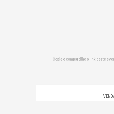
que
usam
um
leitor
de
tela;
Pressione
Control-
F10
para
abrir
Copie e compartilhe o link deste eve
um
menu
de
acessibilidade.
VENDA