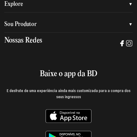
Quem somos
Explore
Nossa nova marca
Assessoria de imprensa
Sou Produtor
Nossas lojas
Trabalhe na BD
Nossas Redes
Manual de mídia e da marca BD
Política de privacidade
Baixe o App
Login e página do produtor
Termos de uso
Baixe o app da BD
E desfrute de uma experiência ainda mais customizada para a compra dos
seus ingressos