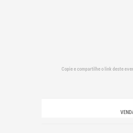
que
usam
um
leitor
de
tela;
Pressione
Control-
F10
para
abrir
Copie e compartilhe o link deste eve
um
menu
de
acessibilidade.
VENDA