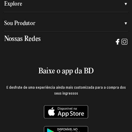
Quem somos
Explore
Nossa nova marca
Assessoria de imprensa
Sou Produtor
Nossas lojas
Trabalhe na BD
Nossas Redes
Manual de mídia e da marca BD
Política de privacidade
Baixe o App
Login e página do produtor
Termos de uso
Baixe o app da BD
E desfrute de uma experiência ainda mais customizada para a compra dos
seus ingressos