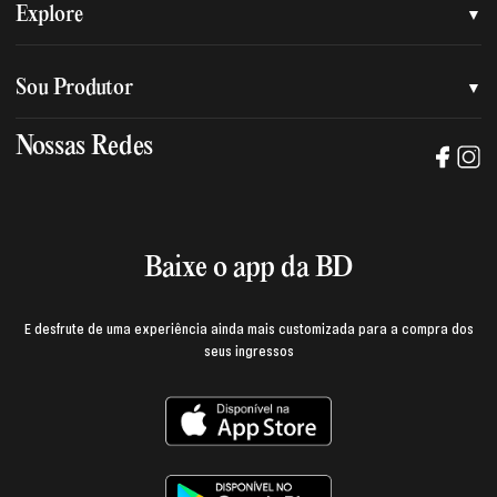
Quem somos
Explore
Nossa nova marca
Assessoria de imprensa
Sou Produtor
Nossas lojas
Trabalhe na BD
Nossas Redes
Manual de mídia e da marca BD
Política de privacidade
Baixe o App
Login e página do produtor
Termos de uso
Baixe o app da BD
E desfrute de uma experiência ainda mais customizada para a compra dos
seus ingressos