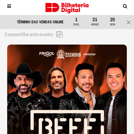
Observação:
este
site
1
21
20
TÉRMINO DAS VENDAS ONLINE
inclui
DIAS
HORAS
MIN
um
Compartilhe este evento
sistema
de
acessibilidade.