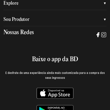
Quem somos
Explore
Nossa nova marca
Assessoria de imprensa
Sou Produtor
Nossas lojas
Trabalhe na BD
Nossas Redes
Manual de mídia e da marca BD
Política de privacidade
Baixe o App
Login e página do produtor
Termos de uso
Baixe o app da BD
E desfrute de uma experiência ainda mais customizada para a compra dos
seus ingressos