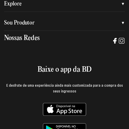
Quem somos
Explore
Nossa nova marca
Assessoria de imprensa
Sou Produtor
Nossas lojas
Trabalhe na BD
Nossas Redes
Manual de mídia e da marca BD
Política de privacidade
Baixe o App
Login e página do produtor
Termos de uso
Baixe o app da BD
E desfrute de uma experiência ainda mais customizada para a compra dos
seus ingressos