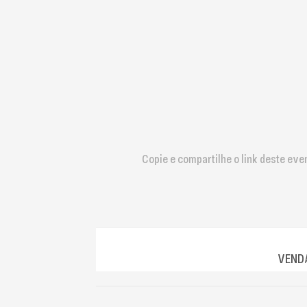
que
usam
um
leitor
de
tela;
Pressione
Control-
F10
para
abrir
Copie e compartilhe o link deste eve
um
menu
de
acessibilidade.
VENDA